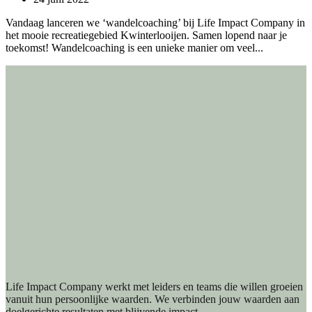
Vandaag lanceren we ‘wandelcoaching’ bij Life Impact Company in
het mooie recreatiegebied Kwinterlooijen. Samen lopend naar je
toekomst! Wandelcoaching is een unieke manier om veel...
Life Impact Company werkt met leiders en teams die willen groeien
vanuit hun persoonlijke waarden. We verbinden jouw waarden aan
doelgerichte resultaten met blijvende impact.